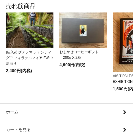
売れ筋商品
おまかせコーヒーギフト
[新入荷]グアテマラ アンティ
（200g X 2種）
グア フィラデルフィア FW 中
深煎り
4,900円(内税)
2,400円(内税)
VISIT PALE
EXHIBITION 
1,500円(
ホーム
カートを見る