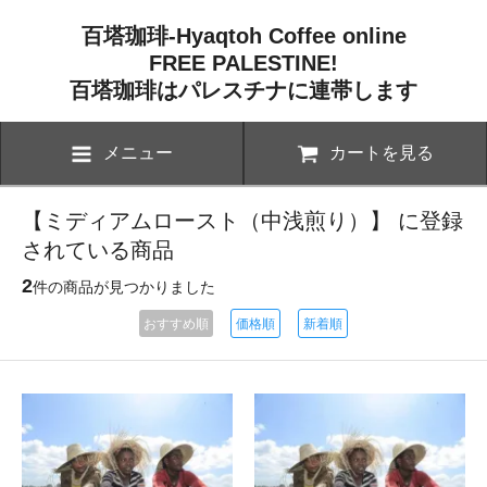
百塔珈琲-Hyaqtoh Coffee online
FREE PALESTINE!
百塔珈琲はパレスチナに連帯します
メニュー
カートを見る
【ミディアムロースト（中浅煎り）】 に登録
されている商品
2
件の商品が見つかりました
おすすめ順
価格順
新着順