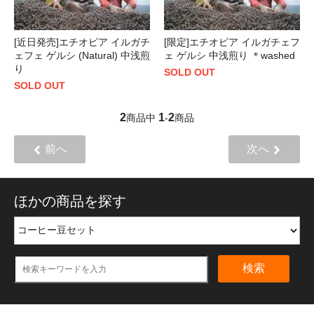
[近日発売]エチオピア イルガチ
[限定]エチオピア イルガチェフ
ェフェ ゲルシ (Natural) 中浅煎
ェ ゲルシ 中浅煎り ＊washed
り
SOLD OUT
SOLD OUT
2
1
2
商品中
-
商品
前へ
次へ
ほかの商品を探す
検索