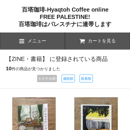
百塔珈琲-Hyaqtoh Coffee online
FREE PALESTINE!
百塔珈琲はパレスチナに連帯します
メニュー
カートを見る
【ZINE・書籍】 に登録されている商品
10
件の商品が見つかりました
おすすめ順
価格順
新着順