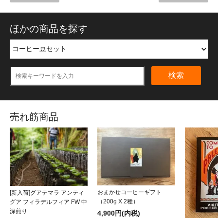
ほかの商品を探す
検索
売れ筋商品
おまかせコーヒーギフト
[新入荷]グアテマラ アンティ
（200g X 2種）
グア フィラデルフィア FW 中
深煎り
4,900円(内税)