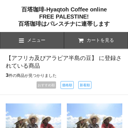
百塔珈琲-Hyaqtoh Coffee online
FREE PALESTINE!
百塔珈琲はパレスチナに連帯します
メニュー
カートを見る
【アフリカ及びアラビア半島の豆】 に登録さ
れている商品
3
件の商品が見つかりました
おすすめ順
価格順
新着順