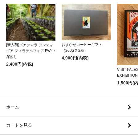
おまかせコーヒーギフト
[新入荷]グアテマラ アンティ
（200g X 2種）
グア フィラデルフィア FW 中
深煎り
4,900円(内税)
2,400円(内税)
VISIT PALE
EXHIBITION 
1,500円(
ホーム
カートを見る